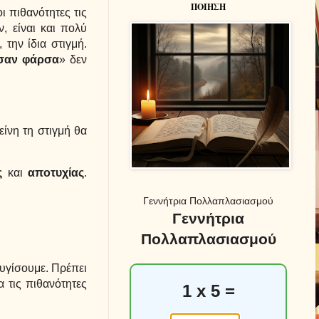
ΠΟΙΗΣΗ
ι πιθανότητες τις
, είναι και πολύ
την ίδια στιγμή.
 σαν φάρσα
» δεν
είνη τη στιγμή θα
ς
και
αποτυχίας
.
Γεννήτρια Πολλαπλασιασμού
Γεννήτρια
Πολλαπλασιασμού
λυγίσουμε. Πρέπει
 τις πιθανότητες
1 x 5 =