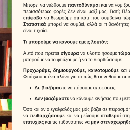
Μπορεί να νιώθουμε
παντοδύναμοι
και να νομίζου
περισσότερες φορές δεν είναι μαζί μας. Γιατί; Π
επίφοβο
να θεωρούμε ότι κάτι που συμβαίνει τώρα
Στατιστικά
μπορεί να συμβεί, αλλά οι πιθανότητες 
είναι τυχαία.
Τι μπορούμε να κάνουμε εμείς λοιπόν;
Αυτό που πρέπει
σίγουρα
να υλοποιήσουμε
τώρ
μπορούμε να το φτιάξουμε ή να το διορθώσουμε.
Προχωράμε, δημιουργούμε, καινοτομούμε
και 
Φτιάχνουμε ένα πλάνο για το πώς θα κινηθούμε σε κ
Δε βιαζόμαστε
να πάρουμε αποφάσεις.
Δεν βιαζόμαστε
να κάνουμε κινήσεις που μετ
Όσο και αν ο εγκέφαλός μας μάς βάζει σε πειρασμό 
να
πειθαρχήσουμε
και να μείνουμε
σταθεροί
στη
επιτυχίας
και τις πιθανότητες να
μην στεναχωρηθ