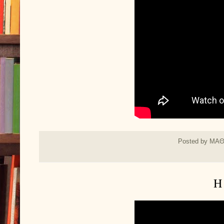
Posted by
ΜΑΘ
Η