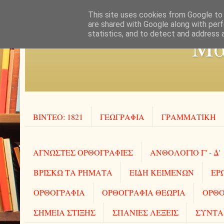
This site uses cookies from Google to d
are shared with Google along with perf
statistics, and to detect and address 
Μα
ΒΙΝΤΕΟ: 1821
ΓΕΩΓΡΑΦΙΑ
ΓΡΑΜΜΑΤΙΚΗ
ΑΓΝΩΣΤΕΣ ΟΡΘΟΓΡΑΦΙΕΣ
ΑΝΘΟΛΟΓΙΟ Γ' - Δ'
ΒΡΙΣΚΩ ΤΑ ΡΗΜΑΤΑ
ΕΙΔΗ ΚΕΙΜΕΝΩΝ
ΕΡ
ΟΡΘΟΓΡΑΦΙΑ
ΟΡΘΟΓΡΑΦΙΑ ΘΕΩΡΙΑ
ΟΡΘΟ
ΣΗΜΕΙΑ ΣΤΙΞΗΣ
ΣΠΑΝΙΕΣ ΛΕΞΕΙΣ
ΣΥΝΤΑ