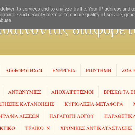
eliver its services and to analyze traffic. Your IP address and 
ormance and security metrics to ensure quality of service, gen
abuse.
θαίνοντας διαφορετι
ΔΙΑΦΟΡΟΙ ΗΧΟΙ
ΕΝΕΡΓΕΙΑ
ΕΠΙΣΤΗΜΗ
ΖΩΑ 
ΑΝΤΩΝΥΜΙΕΣ
ΑΠΟΧΑΙΡΕΤΙΣΜΟΙ
ΒΡΙΣΚΩ ΤΑ Ε
ΩΤΗΣΕΙΣ ΚΑΤΑΝΟΗΣΗΣ
ΚΥΡΙΟΛΕΞΙΑ-ΜΕΤΑΦΟΡΑ
ΓΡΑΦΙΑ ΛΕΞΕΩΝ
ΠΑΡΑΓΩΓΗ ΛΟΓΟΥ
ΠΑΡΑΘΕΤΙΚΑ
ΚΤΙΚΟ
ΤΕΛΙΚΟ -Ν
ΧΡΟΝΙΚΕΣ ΑΝΤΙΚΑΤΑΣΤΑΣΕΙΣ