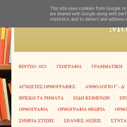
This site uses cookies from Google to d
are shared with Google along with perf
statistics, and to detect and address 
Μα
ΒΙΝΤΕΟ: 1821
ΓΕΩΓΡΑΦΙΑ
ΓΡΑΜΜΑΤΙΚΗ
ΑΓΝΩΣΤΕΣ ΟΡΘΟΓΡΑΦΙΕΣ
ΑΝΘΟΛΟΓΙΟ Γ' - Δ'
ΒΡΙΣΚΩ ΤΑ ΡΗΜΑΤΑ
ΕΙΔΗ ΚΕΙΜΕΝΩΝ
ΕΡ
ΟΡΘΟΓΡΑΦΙΑ
ΟΡΘΟΓΡΑΦΙΑ ΘΕΩΡΙΑ
ΟΡΘΟ
ΣΗΜΕΙΑ ΣΤΙΞΗΣ
ΣΠΑΝΙΕΣ ΛΕΞΕΙΣ
ΣΥΝΤΑ