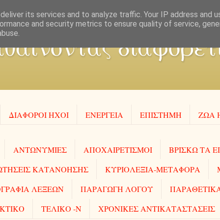
eliver its services and to analyze traffic. Your IP address and 
ormance and security metrics to ensure quality of service, gen
abuse.
θαίνοντας διαφορετι
ΔΙΑΦΟΡΟΙ ΗΧΟΙ
ΕΝΕΡΓΕΙΑ
ΕΠΙΣΤΗΜΗ
ΖΩΑ 
ΑΝΤΩΝΥΜΙΕΣ
ΑΠΟΧΑΙΡΕΤΙΣΜΟΙ
ΒΡΙΣΚΩ ΤΑ Ε
ΩΤΗΣΕΙΣ ΚΑΤΑΝΟΗΣΗΣ
ΚΥΡΙΟΛΕΞΙΑ-ΜΕΤΑΦΟΡΑ
ΓΡΑΦΙΑ ΛΕΞΕΩΝ
ΠΑΡΑΓΩΓΗ ΛΟΓΟΥ
ΠΑΡΑΘΕΤΙΚΑ
ΚΤΙΚΟ
ΤΕΛΙΚΟ -Ν
ΧΡΟΝΙΚΕΣ ΑΝΤΙΚΑΤΑΣΤΑΣΕΙΣ