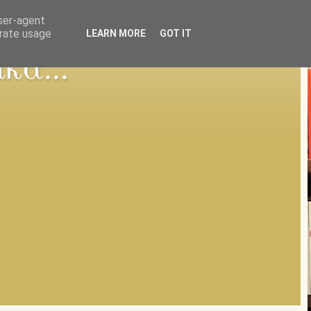
user-agent
erate usage
LEARN MORE
GOT IT
κά...