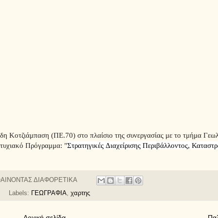
η Κοτζιάμπαση (ΠΕ.70) στo πλαίσιo της συνεργασίας με το τμήμα Γεωλ
τυχιακό Πρόγραμμα: "
Στρατηγικές
Διαχείρισης
Περιβάλλοντος,
Καταστ
ΑΙΝΟΝΤΑΣ ΔΙΑΦΟΡΕΤΙΚΑ
Labels:
ΓΕΩΓΡΑΦΙΑ
,
χαρτης
Αρχική σελίδα
Πα