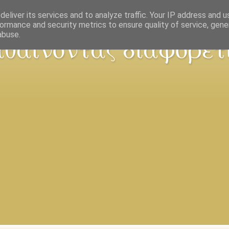
eliver its services and to analyze traffic. Your IP address and 
ormance and security metrics to ensure quality of service, gen
abuse.
θαίνοντας διαφορετι