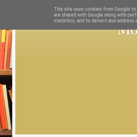
This site uses cookies from Google to d
are shared with Google along with perf
statistics, and to detect and address 
Μα