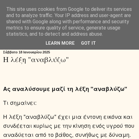
This site uses cookies from Google to deliver its services
Μαθαίνοντας
and to analyze traffic. Your IP address and user-agent are
shared with Google along with performance and security
metrics to ensure quality of service, generate usage
διαφορετικά...
statistics, and to detect and address abuse.
LEARN MORE
GOT IT
Σάββατο 18 Ιανουαρίου 2025
Η λέξη "αναβλύζω"
Ας αναλύσουμε μαζί τη λέξη "αναβλύζω"
Τι σημαίνει:
Η λέξη "αναβλύζω" έχει μια έντονη εικόνα και
συνδέεται κυρίως με την κίνηση ενός υγρού που
αναδύεται από το βάθος, συνήθως με δύναμη.