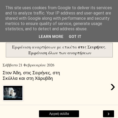
This site uses cookies from Google to deliver its services
Μαθαίνοντας
and to analyze traffic. Your IP address and user-agent are
shared with Google along with performance and security
metrics to ensure quality of service, generate usage
διαφορετικά...
statistics, and to detect and address abuse.
LEARN MORE
GOT IT
στις Σειρήνες
Εμφάνιση αναρτήσεων με ετικέτα
.
Εμφάνιση όλων των αναρτήσεων
Σάββατο 21 Φεβρουαρίου 2026
Στον Άδη, στις Σειρήνες, στη
Σκύλλα και στη Χάρυβδη
›
›
Αρχική σελίδα