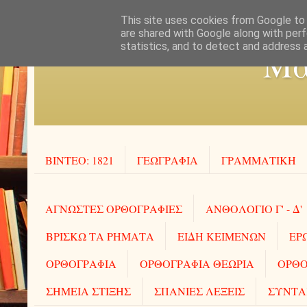
This site uses cookies from Google to d
are shared with Google along with perf
statistics, and to detect and address 
Μα
ΒΙΝΤΕΟ: 1821
ΓΕΩΓΡΑΦΙΑ
ΓΡΑΜΜΑΤΙΚΗ
ΑΓΝΩΣΤΕΣ ΟΡΘΟΓΡΑΦΙΕΣ
ΑΝΘΟΛΟΓΙΟ Γ' - Δ'
ΒΡΙΣΚΩ ΤΑ ΡΗΜΑΤΑ
ΕΙΔΗ ΚΕΙΜΕΝΩΝ
ΕΡ
ΟΡΘΟΓΡΑΦΙΑ
ΟΡΘΟΓΡΑΦΙΑ ΘΕΩΡΙΑ
ΟΡΘΟ
ΣΗΜΕΙΑ ΣΤΙΞΗΣ
ΣΠΑΝΙΕΣ ΛΕΞΕΙΣ
ΣΥΝΤΑ